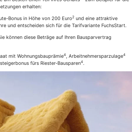
setzungen erhalten:
2
eute-Bonus in Höhe von 200 Euro
und eine attraktive
re und entscheiden sich für die Tarifvariante FuchsStart.
ie können diese Beträge auf Ihren Bausparvertrag
4
4
Staat mit Wohnungsbauprämie
, Arbeitnehmersparzulage
4
nsteigerbonus fürs Riester-Bausparen
.