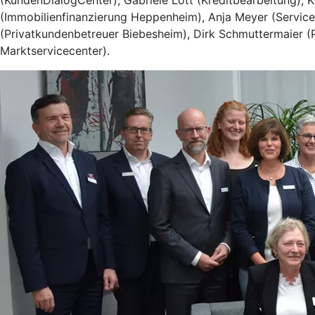
(KundenDialogCenter), Gabriele Lott (Kreditbearbeitung), 
(Immobilienfinanzierung Heppenheim), Anja Meyer (Servic
(Privatkundenbetreuer Biebesheim), Dirk Schmuttermaier (
Marktservicecenter).