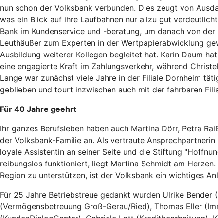
nun schon der Volksbank verbunden. Dies zeugt von Ausdau
was ein Blick auf ihre Laufbahnen nur allzu gut verdeutlich
Bank im Kundenservice und -beratung, um danach von der Vie
Leuthäußer zum Experten in der Wertpapierabwicklung geword
Ausbildung weiterer Kollegen begleitet hat. Karin Daum hat
eine engagierte Kraft im Zahlungsverkehr, während Christel
Lange war zunächst viele Jahre in der Filiale Dornheim tä
geblieben und tourt inzwischen auch mit der fahrbaren Fili
Für 40 Jahre geehrt
Ihr ganzes Berufsleben haben auch Martina Dörr, Petra Rai
der Volksbank-Familie an. Als vertraute Ansprechpartnerin f
loyale Assistentin an seiner Seite und die Stiftung "Hoffn
reibungslos funktioniert, liegt Martina Schmidt am Herzen.
Region zu unterstützen, ist der Volksbank ein wichtiges Anl
Für 25 Jahre Betriebstreue gedankt wurden Ulrike Bender (
(Vermögensbetreuung Groß-Gerau/Ried), Thomas Eller (Imm