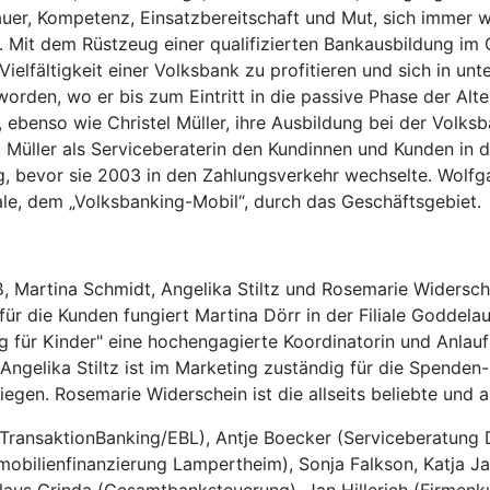
er, Kompetenz, Einsatzbereitschaft und Mut, sich immer w
t. Mit dem Rüstzeug einer qualifizierten Bankausbildung im 
lfältigkeit einer Volksbank zu profitieren und sich in unte
en, wo er bis zum Eintritt in die passive Phase der Alters
, ebenso wie Christel Müller, ihre Ausbildung bei der Volk
 Müller als Serviceberaterin den Kundinnen und Kunden in de
tig, bevor sie 2003 in den Zahlungsverkehr wechselte. Wol
ale, dem „Volksbanking-Mobil“, durch das Geschäftsgebiet.
ß, Martina Schmidt, Angelika Stiltz und Rosemarie Widersc
ür die Kunden fungiert Martina Dörr in der Filiale Goddelau
ung für Kinder" eine hochengagierte Koordinatorin und Anla
 Angelika Stiltz ist im Marketing zuständig für die Spenden
iegen. Rosemarie Widerschein ist die allseits beliebte und 
TransaktionBanking/EBL), Antje Boecker (Serviceberatung Da
obilienfinanzierung Lampertheim), Sonja Falkson, Katja J