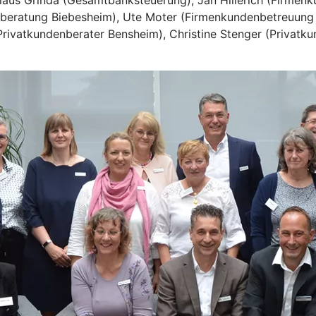
Klaus Grinda (Gesamtbanksteuerung), Jan Hillerich (Firmen
eberatung Biebesheim), Ute Moter (Firmenkundenbetreuung 
Privatkundenberater Bensheim), Christine Stenger (Privatk