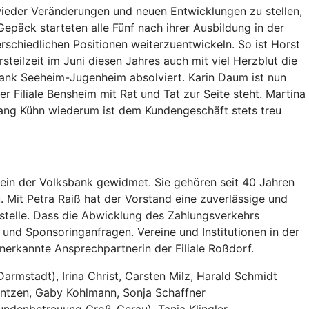
ieder Veränderungen und neuen Entwicklungen zu stellen,
Gepäck starteten alle Fünf nach ihrer Ausbildung in der
rschiedlichen Positionen weiterzuentwickeln. So ist Horst
teilzeit im Juni diesen Jahres auch mit viel Herzblut die
sbank Seeheim-Jugenheim absolviert. Karin Daum ist nun
r Filiale Bensheim mit Rat und Tat zur Seite steht. Martina
fgang Kühn wiederum ist dem Kundengeschäft stets treu
hein der Volksbank gewidmet. Sie gehören seit 40 Jahren
. Mit Petra Raiß hat der Vorstand eine zuverlässige und
ufstelle. Dass die Abwicklung des Zahlungsverkehrs
- und Sponsoringanfragen. Vereine und Institutionen in der
anerkannte Ansprechpartnerin der Filiale Roßdorf.
rmstadt), Irina Christ, Carsten Milz, Harald Schmidt
antzen, Gaby Kohlmann, Sonja Schaffner