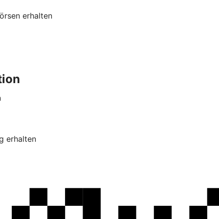
örsen erhalten
tion
n
g erhalten