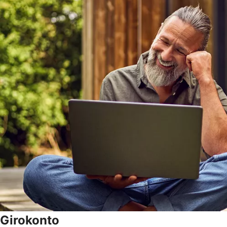
Girokonto