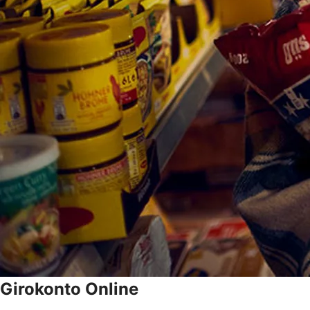
Girokonto Online