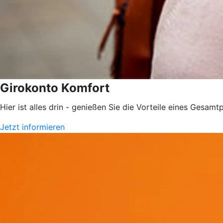
Girokonto Komfort
Hier ist alles drin - genießen Sie die Vorteile eines Gesamt
Jetzt informieren