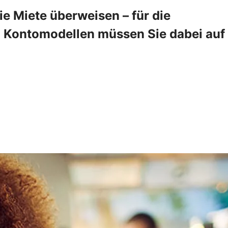
 Miete überweisen – für die
en Kontomodellen müssen Sie dabei auf