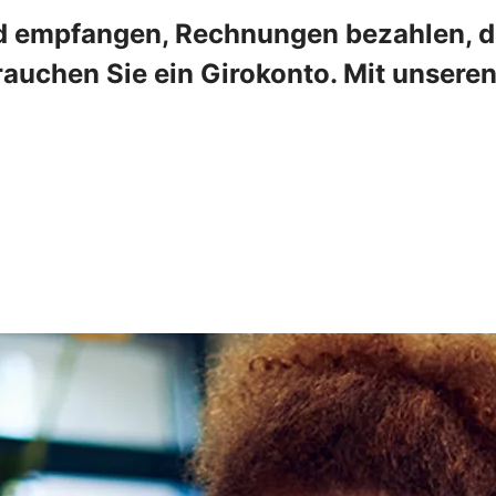
 empfangen, Rechnungen bezahlen, die
rauchen Sie ein Girokonto. Mit unser